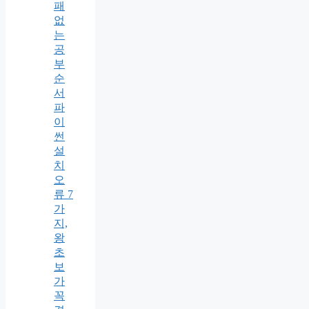
패
없
는
공
부
순
서
파
이
썬
설
치
오
류 7
가
지,
왕
초
보
가
꼭