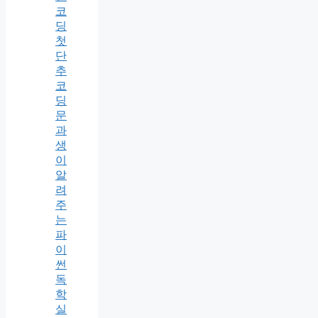
코
딩
첫
단
추
코
딩
문
과
생
이
알
려
주
는
파
이
썬
독
학
실