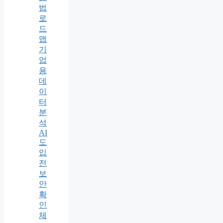
법
로
드
맵
기
업
용
데
이
터
분
석
AI
도
입
전
보
안
확
인
체