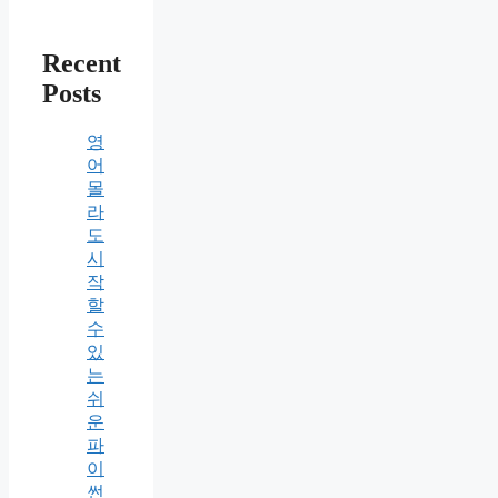
Recent
Posts
영
어
몰
라
도
시
작
할
수
있
는
쉬
운
파
이
썬