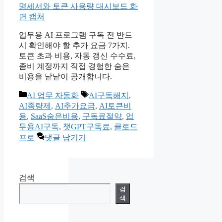
업무용 AI 프로그램 구독 전 반드
시 확인해야 할 추가 요금 7가지.
토큰 초과 비용, 자동 갱신 수수료,
좀비 계정까지 직접 경험한 숨은
비용을 낱낱이 공개합니다.
카
태
AI 업무 자동화
AI구독해지
,
테
그
AI종량제
,
AI추가요금
,
AI토큰비
고
용
,
SaaS숨은비용
,
구독료절약
,
업
리
무용AI구독
,
챗GPT구독료
,
클로드
프로
댓글 남기기
검색
검
색