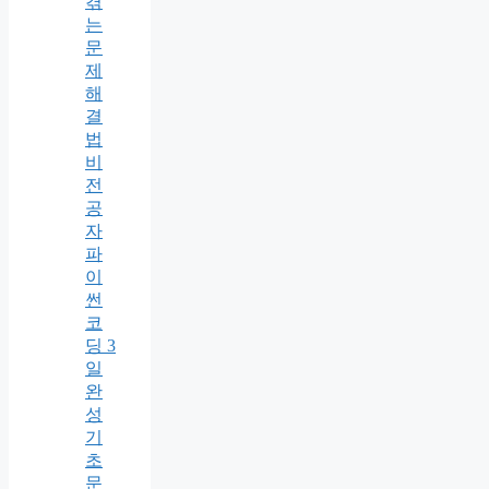
겪
는
문
제
해
결
법
비
전
공
자
파
이
썬
코
딩 3
일
완
성
기
초
문