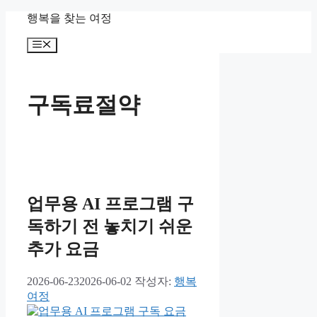
컨
행복을 찾는 여정
텐
메
츠
뉴
로
건
너
구독료절약
뛰
기
업무용 AI 프로그램 구
독하기 전 놓치기 쉬운
추가 요금
2026-06-23
2026-06-02
작성자:
행복
여정