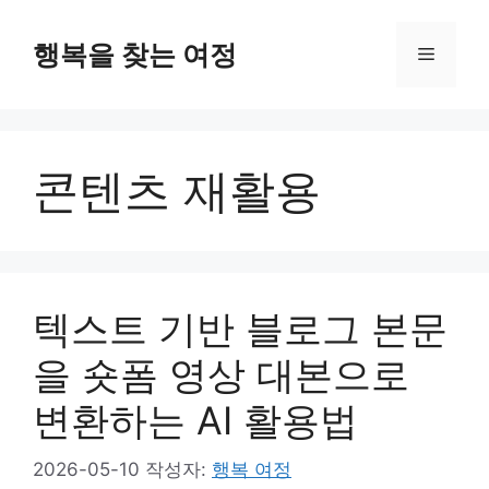
컨
텐
행복을 찾는 여정
메
츠
로
뉴
건
너
콘텐츠 재활용
뛰
기
텍스트 기반 블로그 본문
을 숏폼 영상 대본으로
변환하는 AI 활용법
2026-05-10
작성자:
행복 여정