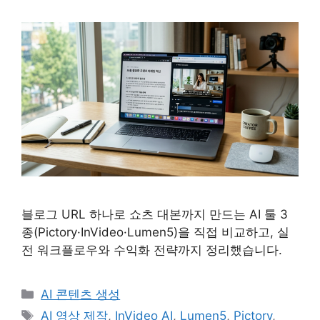
블로그 URL 하나로 쇼츠 대본까지 만드는 AI 툴 3
종(Pictory·InVideo·Lumen5)을 직접 비교하고, 실
전 워크플로우와 수익화 전략까지 정리했습니다.
카
AI 콘텐츠 생성
테
태
AI 영상 제작
,
InVideo AI
,
Lumen5
,
Pictory
,