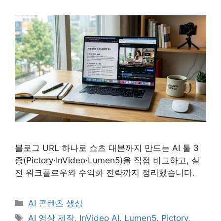
블로그 URL 하나로 쇼츠 대본까지 만드는 AI 툴 3
종(Pictory·InVideo·Lumen5)을 직접 비교하고, 실
전 워크플로우와 수익화 전략까지 정리했습니다.
카
AI 콘텐츠 생성
테
태
AI 영상 제작
,
InVideo AI
,
Lumen5
,
Pictory
,