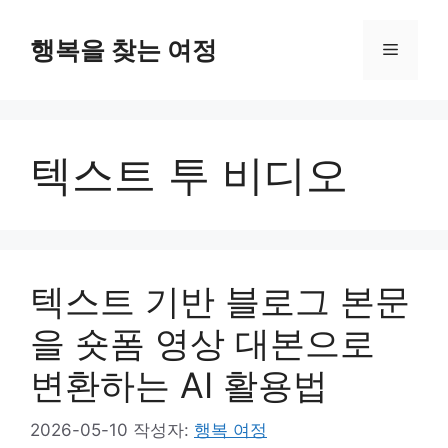
컨
텐
행복을 찾는 여정
메
츠
로
뉴
건
너
텍스트 투 비디오
뛰
기
텍스트 기반 블로그 본문
을 숏폼 영상 대본으로
변환하는 AI 활용법
2026-05-10
작성자:
행복 여정