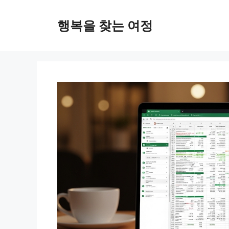
컨
텐
행복을 찾는 여정
츠
로
건
너
뛰
기