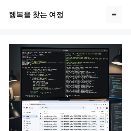
컨
텐
행복을 찾는 여정
메
츠
로
뉴
건
너
뛰
기