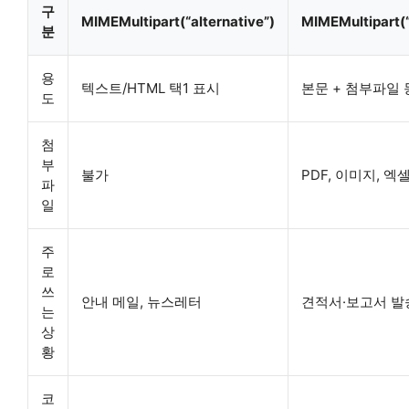
구
MIMEMultipart(“alternative”)
MIMEMultipart(
분
용
텍스트/HTML 택1 표시
본문 + 첨부파일 
도
첨
부
불가
PDF, 이미지, 엑
파
일
주
로
쓰
안내 메일, 뉴스레터
견적서·보고서 발
는
상
황
코