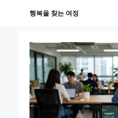
컨
텐
행복을 찾는 여정
츠
로
건
너
뛰
기