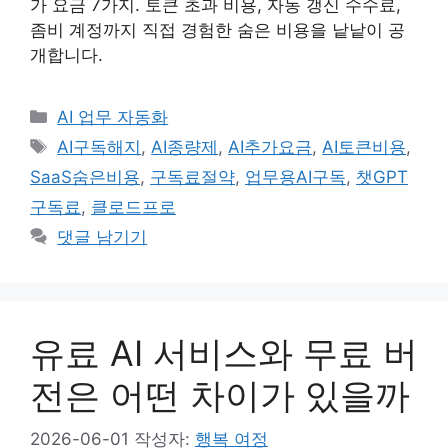
가 요금 7가지. 토큰 초과 비용, 자동 갱신 수수료,
좀비 계정까지 직접 경험한 숨은 비용을 낱낱이 공
개합니다.
카
AI 업무 자동화
테
태
AI구독해지
,
AI종량제
,
AI추가요금
,
AI토큰비용
,
고
그
SaaS숨은비용
,
구독료절약
,
업무용AI구독
,
챗GPT
리
구독료
,
클로드프로
댓글 남기기
유료 AI 서비스와 무료 버
전은 어떤 차이가 있을까
2026-06-01
작성자:
행복 여정