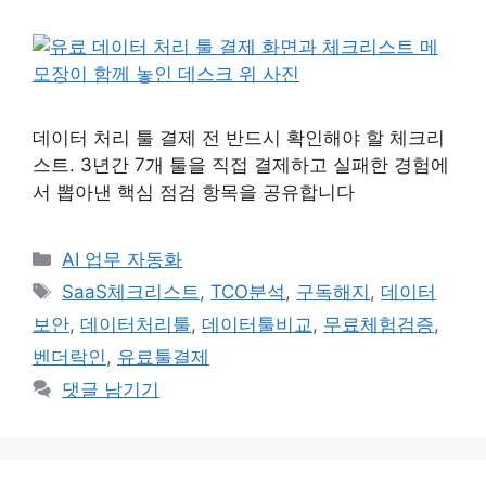
데이터 처리 툴 결제 전 반드시 확인해야 할 체크리
스트. 3년간 7개 툴을 직접 결제하고 실패한 경험에
서 뽑아낸 핵심 점검 항목을 공유합니다
카
AI 업무 자동화
테
태
SaaS체크리스트
,
TCO분석
,
구독해지
,
데이터
고
그
보안
,
데이터처리툴
,
데이터툴비교
,
무료체험검증
,
리
벤더락인
,
유료툴결제
댓글 남기기