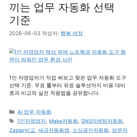
끼는 업무 자동화 선택
기준
2026-06-03
작성자:
행복 여정
1인 자영업자가 직접 써보고 찾은 업무 자동화 도구
선택 기준. 무료 툴부터 유료 솔루션까지 비용 대비
효과 비교와 실전 적용법을 공유합니다.
카
AI 업무 자동화
테
태
1인자영업자
,
Make자동화
,
SNS마케팅자동화
,
고
그
Zapier비교
,
세금자동화앱
,
소상공인자동화
,
업무자
리