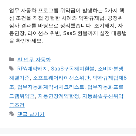
업무 자동화 프로그램 위약금이 발생하는 5가지 핵
심 조건을 직접 경험한 사례와 약관규제법, 공정위
심사 결과를 바탕으로 정리했습니다. 조기해지, 자
동연장, 라이선스 위반, SaaS 환불까지 실전 대응법
을 확인하세요.
카
AI 업무 자동화
테
태
RPA계약해지
,
SaaS구독해지환불
,
소비자분쟁
고
그
해결기준
,
소프트웨어라이선스위반
,
약관규제법제8
리
조
,
업무자동화계약서체크리스트
,
업무자동화프로
그램위약금
,
자동연장계약함정
,
자동화솔루션위약
금조건
댓글 남기기