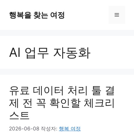
컨
텐
행복을 찾는 여정
메
츠
로
뉴
건
너
AI 업무 자동화
뛰
기
유료 데이터 처리 툴 결
제 전 꼭 확인할 체크리
스트
2026-06-08
작성자:
행복 여정