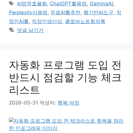
테
태
AI업무효율화
,
ChatGPT활용법
,
GammaAI
,
고
그
Perplexity사용법
,
무료AI툴추천
,
웹기반AI도구
,
직
리
장인AI툴
,
직장인생산성
,
클로바노트회의록
댓글 남기기
자동화 프로그램 도입 전
반드시 점검할 기능 체크
리스트
2026-05-31
작성자:
행복 여정