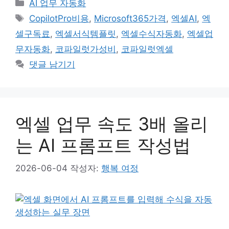
카
AI 업무 자동화
테
태
CopilotPro비용
,
Microsoft365가격
,
엑셀AI
,
엑
고
그
셀구독료
,
엑셀서식템플릿
,
엑셀수식자동화
,
엑셀업
리
무자동화
,
코파일럿가성비
,
코파일럿엑셀
댓글 남기기
엑셀 업무 속도 3배 올리
는 AI 프롬프트 작성법
2026-06-04
작성자:
행복 여정