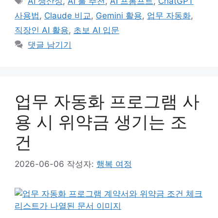
AI 생산성
,
AI 툴 추천
,
AI 프롬프트
,
ChatGPT
고
그
사용법
,
Claude 비교
,
Gemini 활용
,
업무 자동화
,
리
직장인 AI 활용
,
초보 AI 입문
댓글 남기기
업무 자동화 프로그램 사
용 시 위약금 생기는 조
건
2026-06-06
작성자:
행복 여정