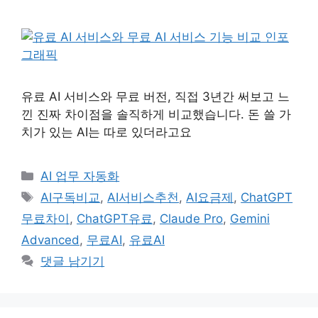
유료 AI 서비스와 무료 버전, 직접 3년간 써보고 느
낀 진짜 차이점을 솔직하게 비교했습니다. 돈 쓸 가
치가 있는 AI는 따로 있더라고요
카
AI 업무 자동화
테
태
AI구독비교
,
AI서비스추천
,
AI요금제
,
ChatGPT
고
그
무료차이
,
ChatGPT유료
,
Claude Pro
,
Gemini
리
Advanced
,
무료AI
,
유료AI
댓글 남기기